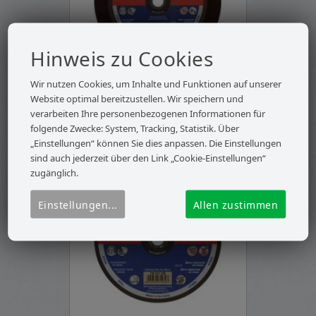
Hinweis zu Cookies
Trennscheiben für Metall
Wir nutzen Cookies, um Inhalte und Funktionen auf unserer
Standard Typ AS 36 T Chop-
Website optimal bereitzustellen. Wir speichern und
Saw
120.052.350
verarbeiten Ihre personenbezogenen Informationen für
folgende Zwecke: System, Tracking, Statistik. Über
„Einstellungen“ können Sie dies anpassen. Die Einstellungen
sind auch jederzeit über den Link „Cookie-Einstellungen“
zugänglich.
Einstellungen
...
Allen zustimmen