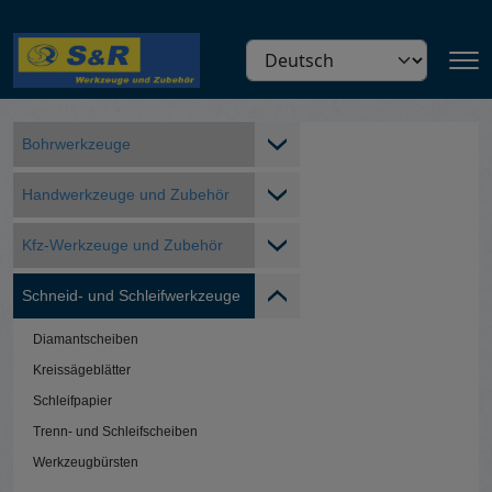
Direkt zum Inhalt
Select your language
Main navigation
Produkte Menu
Bohrwerkzeuge
Handwerkzeuge und Zubehör
Kfz-Werkzeuge und Zubehör
Schneid- und Schleifwerkzeuge
Diamantscheiben
Kreissägeblätter
Schleifpapier
Trenn- und Schleifscheiben
Werkzeugbürsten