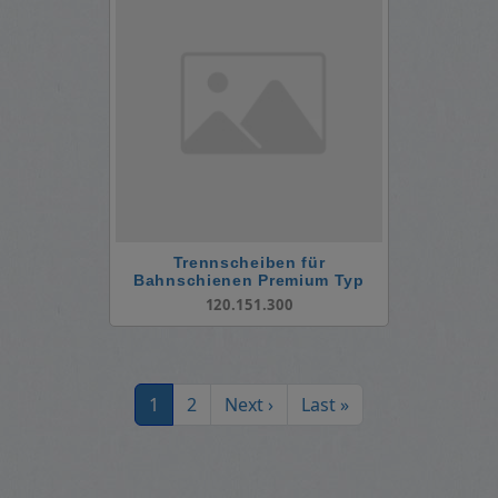
Trennscheiben für
Bahnschienen Premium Typ
AS24R Bahn
120.151.300
Seitennummerierung
Aktuelle Seite
Page
Nächste Seite
Letzte Seite
1
2
Next ›
Last »