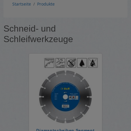
Pfadnavigation
Startseite
Produkte
Schneid- und
Schleifwerkzeuge
Diamantscheiben Segment